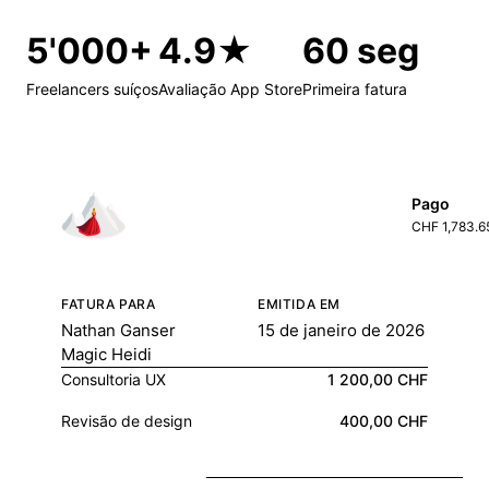
5'000+
4.9★
60 seg
Freelancers suíços
Avaliação App Store
Primeira fatura
Pago
CHF 1,783.6
FATURA PARA
EMITIDA EM
Nathan Ganser
15 de janeiro de 2026
Magic Heidi
Consultoria UX
1 200,00 CHF
Revisão de design
400,00 CHF