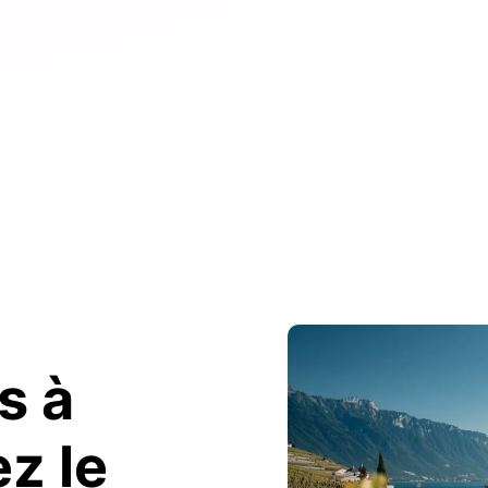
s à
z le