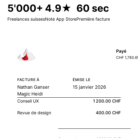
5'000+
4.9★
60 sec
Freelances suisses
Note App Store
Première facture
Payé
CHF 1,783.6
FACTURE À
ÉMISE LE
Nathan Ganser
15 janvier 2026
Magic Heidi
Conseil UX
1 200.00 CHF
Revue de design
400.00 CHF