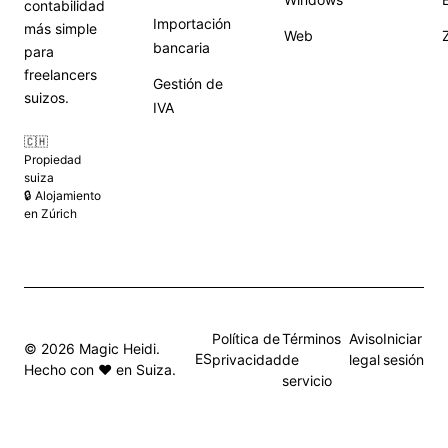
contabilidad
Importación
más simple
Web
bancaria
para
freelancers
Gestión de
suizos.
IVA
🇨🇭
Propiedad
suiza
🔒 Alojamiento
en Zúrich
Política de
Términos
Aviso
Iniciar
© 2026 Magic Heidi.
ES
privacidad
de
legal
sesión
Hecho con ❤️ en Suiza.
servicio