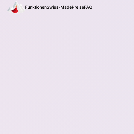
Funktionen
Swiss-Made
Preise
FAQ