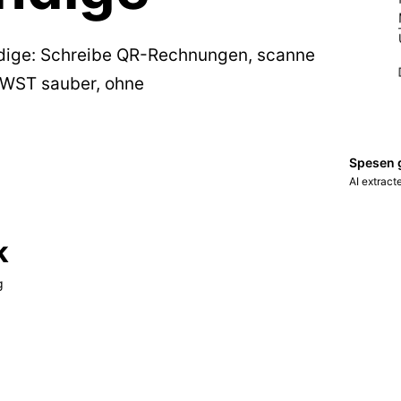
ndige: Schreibe QR-Rechnungen, scanne
MWST sauber, ohne
Spesen 
AI extrac
k
g