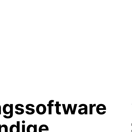
ngssoftware
ändige