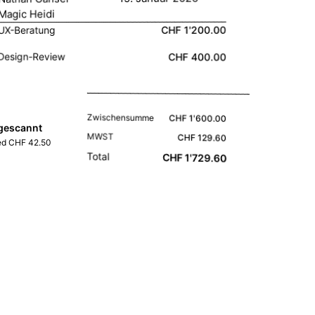
Magic Heidi
CHF 1'200.00
UX-Beratung
Design-Review
CHF 400.00
Zwischensumme
CHF 1'600.00
gescannt
MWST
CHF 129.60
ted CHF 42.50
Total
CHF 1'729.60