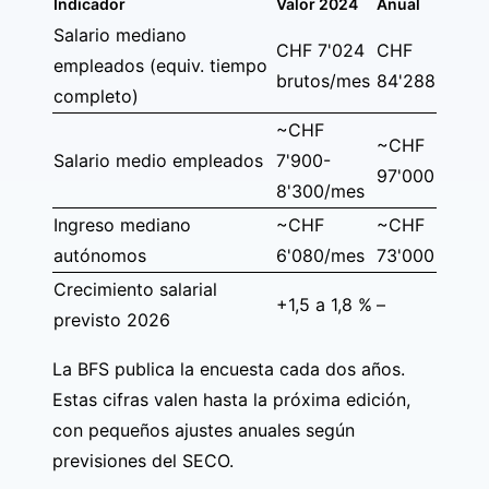
Indicador
Valor 2024
Anual
Salario mediano
CHF 7'024
CHF
empleados (equiv. tiempo
brutos/mes
84'288
completo)
~CHF
~CHF
Salario medio empleados
7'900-
97'000
8'300/mes
Ingreso mediano
~CHF
~CHF
autónomos
6'080/mes
73'000
Crecimiento salarial
+1,5 a 1,8 %
–
previsto 2026
La BFS publica la encuesta cada dos años.
Estas cifras valen hasta la próxima edición,
con pequeños ajustes anuales según
previsiones del SECO.