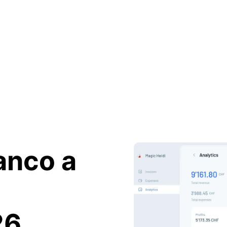
anco a
26