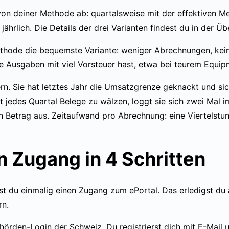
von deiner Methode ab: quartalsweise mit der effektiven Me
ährlich. Die Details der drei Varianten findest du in der Üb
methode die bequemste Variante: weniger Abrechnungen, ke
e Ausgaben mit viel Vorsteuer hast, etwa bei teurem Equip
 Bern. Sie hat letztes Jahr die Umsatzgrenze geknackt und si
tt jedes Quartal Belege zu wälzen, loggt sie sich zwei Mal im
n Betrag aus. Zeitaufwand pro Abrechnung: eine Viertelstu
in Zugang in 4 Schritten
st du einmalig einen Zugang zum ePortal. Das erledigst du
rn.
Behörden-Login der Schweiz. Du registrierst dich mit E-Mai