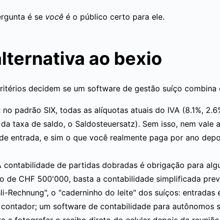
ergunta é se
você
é o público certo para ele.
lternativa ao bexio
ritérios decidem se um software de gestão suíço combina
R no
padrão SIX
, todas as
alíquotas atuais do IVA
(8.1%, 2.6
 taxa de saldo, o Saldosteuersatz). Sem isso, nem vale a
de entrada, e sim o que você realmente paga por ano dep
 contabilidade de partidas dobradas é obrigação para alg
 de CHF 500'000, basta a contabilidade simplificada prev
-Rechnung", o "caderninho do leite" dos suíços: entradas 
m contador; um
software de contabilidade para autônomos
s