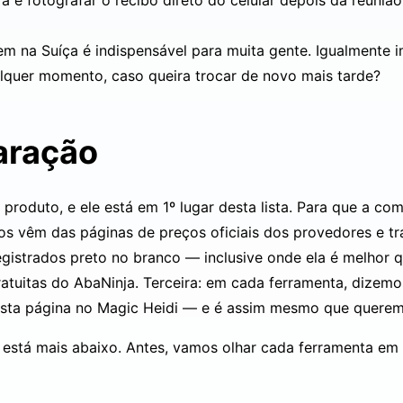
a e fotografar o recibo direto do celular depois da reunião
 na Suíça é indispensável para muita gente. Igualmente 
lquer momento, caso queira trocar de novo mais tarde?
aração
o produto, e ele está em 1º lugar desta lista. Para que a 
ços vêm das páginas de preços oficiais dos provedores e tr
gistrados preto no branco — inclusive onde ela é melhor q
ratuitas do AbaNinja. Terceira: em cada ferramenta, dizemo
r esta página no Magic Heidi — e é assim mesmo que quere
 está mais abaixo. Antes, vamos olhar cada ferramenta em 