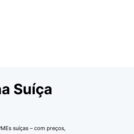
na Suíça
PMEs suíças – com preços,