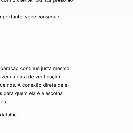
 com o cliente? Ou fica preso ao
importante: você consegue
comparação continue justa mesmo
azem a data de verificação.
ue nós. A conexão direta de e-
s para quem ela é a escolha
mos.
detalhe.