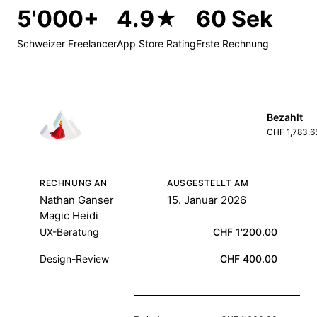
5'000+
4.9★
60 Sek
Schweizer Freelancer
App Store Rating
Erste Rechnung
Bezahlt
CHF 1,783.6
RECHNUNG AN
AUSGESTELLT AM
Nathan Ganser
15. Januar 2026
Magic Heidi
UX-Beratung
CHF 1'200.00
Design-Review
CHF 400.00