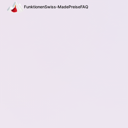
Funktionen
Swiss-Made
Preise
FAQ