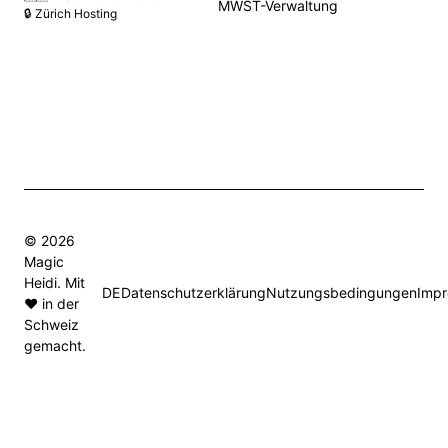
MWST-Verwaltung
🔒 Zürich Hosting
© 2026
Magic
Heidi. Mit
DE
Datenschutzerklärung
Nutzungsbedingungen
Imp
❤️ in der
Schweiz
gemacht.