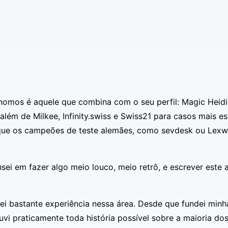
ônomos é aquele que combina com o seu perfil:
Magic Heidi
além de Milkee, Infinity.swiss e Swiss21 para casos mais e
que os campeões de teste alemães, como sevdesk ou Lexwa
nsei em fazer algo meio louco, meio retrô, e escrever est
lei bastante experiência nessa área. Desde que fundei mi
vi praticamente toda história possível sobre a maioria do