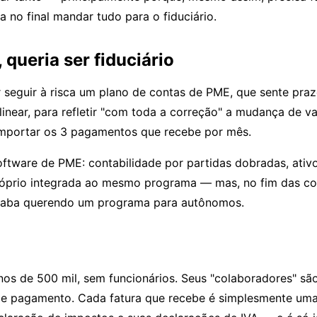
ra no final mandar tudo para o fiduciário.
queria ser fiduciário
 seguir à risca um plano de contas de PME, que sente pra
near, para refletir "com toda a correção" a mudança de va
importar os 3 pagamentos que recebe por mês.
ftware de PME: contabilidade por partidas dobradas, ativ
 próprio integrada ao mesmo programa — mas, no fim das c
 acaba querendo um programa para autônomos.
nos de 500 mil, sem funcionários. Seus "colaboradores" s
ha de pagamento. Cada fatura que recebe é simplesmente um