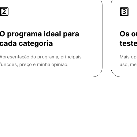
2️⃣
3️⃣
O programa ideal para
Os o
cada categoria
test
Apresentação do programa, principais
Mais op
funções, preço e minha opinião.
uso, me