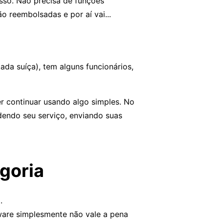
isso. Não precisa de funções
 reembolsadas e por aí vai...
a suíça), tem alguns funcionários,
er continuar usando algo simples. No
ndendo seu serviço, enviando suas
goria
.
tware simplesmente não vale a pena