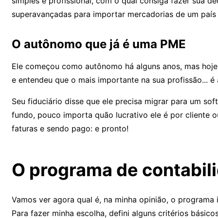
simples e profissional, com o qual consiga fazer sua d
superavançadas para importar mercadorias de um país f
O autônomo que já é uma PME
Ele começou como autônomo há alguns anos, mas hoje j
e entendeu que o mais importante na sua profissão... é 
Seu fiduciário disse que ele precisa migrar para um sof
fundo, pouco importa quão lucrativo ele é por cliente 
faturas e sendo pago: e pronto!
O programa de contabili
Vamos ver agora qual é, na minha opinião, o programa 
Para fazer minha escolha, defini alguns critérios bási