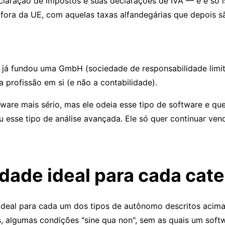
eclaração de impostos e suas declarações de IVA — e é só 
ora da UE, com aquelas taxas alfandegárias que depois são
á fundou uma GmbH (sociedade de responsabilidade limitad
a profissão em si (e não a contabilidade).
tware mais sério, mas ele odeia esse tipo de software e qu
ou esse tipo de análise avançada. Ele só quer continuar ve
dade ideal para cada cate
ideal para cada um dos tipos de autônomo descritos acima
cos, algumas condições "sine qua non", sem as quais um sof