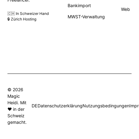
Bankimport
Web
🇨🇭 In Schweizer Hand
MWST-Verwaltung
🔒 Zürich Hosting
© 2026
Magic
Heidi. Mit
DE
Datenschutzerklärung
Nutzungsbedingungen
Imp
❤️ in der
Schweiz
gemacht.