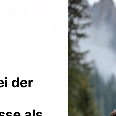
i der
sse
als