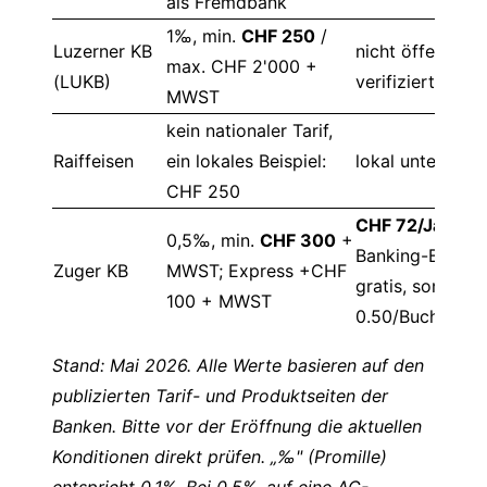
als Fremdbank
1‰, min.
CHF 250
/
Luzerner KB
nicht öffentlich
max. CHF 2'000 +
(LUKB)
verifiziert
MWST
kein nationaler Tarif,
Raiffeisen
ein lokales Beispiel:
lokal unterschie
CHF 250
CHF 72/Jahr
, E
0,5‰, min.
CHF 300
+
Banking-Buchu
Zuger KB
MWST; Express +CHF
gratis, sonst C
100 + MWST
0.50/Buchung
Stand: Mai 2026. Alle Werte basieren auf den
publizierten Tarif- und Produktseiten der
Banken. Bitte vor der Eröffnung die aktuellen
Konditionen direkt prüfen. „‰" (Promille)