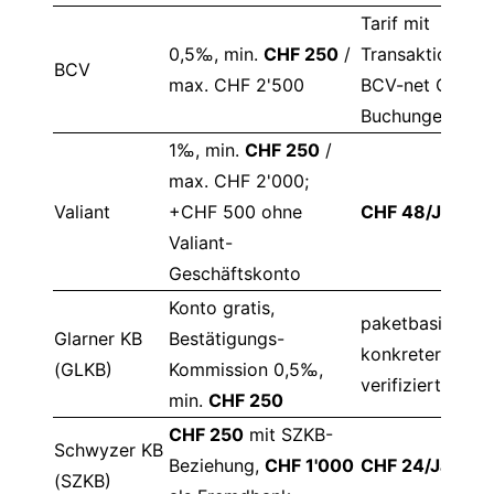
Tarif mit
0,5‰, min.
CHF 250
/
Transaktionsge
BCV
max. CHF 2'500
BCV-net CHF-
Buchungen teils
1‰, min.
CHF 250
/
max. CHF 2'000;
Valiant
+CHF 500 ohne
CHF 48/Jahr
Valiant-
Geschäftskonto
Konto gratis,
paketbasiert,
Glarner KB
Bestätigungs-
konkreter Tarif 
(GLKB)
Kommission 0,5‰,
verifiziert
min.
CHF 250
CHF 250
mit SZKB-
Schwyzer KB
Beziehung,
CHF 1'000
CHF 24/Jahr
(SZKB)