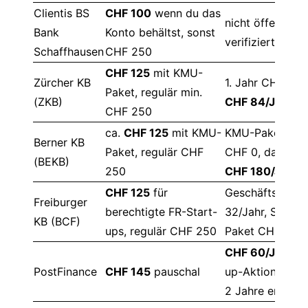
Clientis BS
CHF 100
wenn du das
nicht öffentlich
Bank
Konto behältst, sonst
verifiziert
Schaffhausen
CHF 250
CHF 125
mit KMU-
Zürcher KB
1. Jahr CHF 0, 
Paket, regulär min.
(ZKB)
CHF 84/Jahr
CHF 250
ca.
CHF 125
mit KMU-
KMU-Paket 1. J
Berner KB
Paket, regulär CHF
CHF 0, danach 
(BEKB)
250
CHF 180/Jahr
CHF 125
für
Geschäftskont
Freiburger
berechtigte FR-Start-
32/Jahr, Start-
KB (BCF)
ups, regulär CHF 250
Paket CHF 72/J
CHF 60/Jahr
, S
PostFinance
CHF 145
pauschal
up-Aktion kann 
2 Jahre erlasse