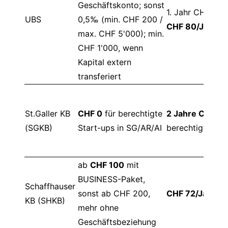
Geschäftskonto; sonst
1. Jahr CHF 0, 
UBS
0,5‰ (min. CHF 200 /
CHF 80/Jahr
max. CHF 5'000); min.
CHF 1'000, wenn
Kapital extern
transferiert
St.Galler KB
CHF 0
für berechtigte
2 Jahre CHF 0
f
(SGKB)
Start-ups in SG/AR/AI
berechtigte Sta
ab
CHF 100
mit
BUSINESS-Paket,
Schaffhauser
sonst ab CHF 200,
CHF 72/Jahr
KB (SHKB)
mehr ohne
Geschäftsbeziehung