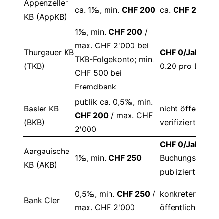
Appenzeller
ca. 1‰, min.
CHF 200
ca.
CHF 28/Jah
KB (AppKB)
1‰, min.
CHF 200
/
max. CHF 2'000 bei
Thurgauer KB
CHF 0/Jahr
+ C
TKB-Folgekonto; min.
(TKB)
0.20 pro Buchu
CHF 500 bei
Fremdbank
publik ca. 0,5‰, min.
Basler KB
nicht öffentlich
CHF 200
/ max. CHF
(BKB)
verifiziert
2'000
CHF 0/Jahr
, ke
Aargauische
1‰, min.
CHF 250
Buchungsgebüh
KB (AKB)
publiziert
0,5‰, min.
CHF 250
/
konkreter Tarif 
Bank Cler
max. CHF 2'000
öffentlich verifi