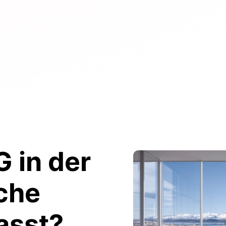
 in der
che
asst?