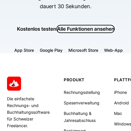
dauert 30 Sekunden.
Kostenlos testen
Alle Funktionen ansehen
App Store
Google Play
Microsoft Store
Web-App
PRODUKT
PLATT
Rechnungsstellung
iPhone
Die einfachste
Spesenverwaltung
Android
Rechnungs- und
Buchhaltungssoftware
Buchhaltung &
Mac
für Schweizer
Jahresabschluss
Window
Freelancer.
Bankimport