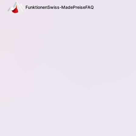
Funktionen
Swiss-Made
Preise
FAQ