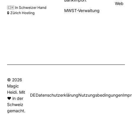
Web
🇨🇭 In Schweizer Hand
MWST-Verwaltung
🔒 Zürich Hosting
© 2026
Magic
Heidi. Mit
DE
Datenschutzerklärung
Nutzungsbedingungen
Imp
❤️ in der
Schweiz
gemacht.