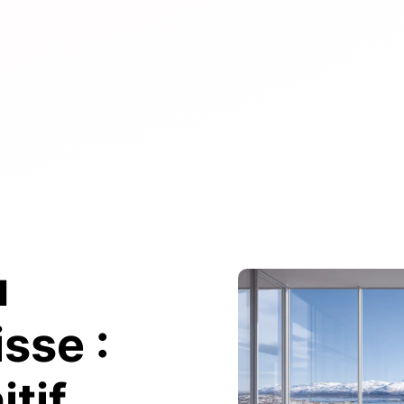
u
sse :
itif