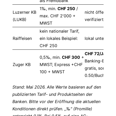
als Fremdbank
1‰, min.
CHF 250
/
Luzerner KB
nicht öffentlich
max. CHF 2'000 +
(LUKB)
verifiziert
MWST
kein nationaler Tarif,
Raiffeisen
ein lokales Beispiel:
lokal unterschie
CHF 250
CHF 72/Jahr
, E
0,5‰, min.
CHF 300
+
Banking-Buchu
Zuger KB
MWST; Express +CHF
gratis, sonst C
100 + MWST
0.50/Buchung
Stand: Mai 2026. Alle Werte basieren auf den
publizierten Tarif- und Produktseiten der
Banken. Bitte vor der Eröffnung die aktuellen
Konditionen direkt prüfen. „‰" (Promille)