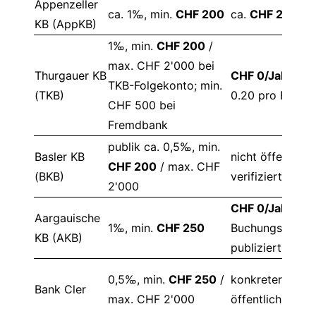
Appenzeller
ca. 1‰, min.
CHF 200
ca.
CHF 28/Jah
KB (AppKB)
1‰, min.
CHF 200
/
max. CHF 2'000 bei
Thurgauer KB
CHF 0/Jahr
+ C
TKB-Folgekonto; min.
(TKB)
0.20 pro Buchu
CHF 500 bei
Fremdbank
publik ca. 0,5‰, min.
Basler KB
nicht öffentlich
CHF 200
/ max. CHF
(BKB)
verifiziert
2'000
CHF 0/Jahr
, ke
Aargauische
1‰, min.
CHF 250
Buchungsgebüh
KB (AKB)
publiziert
0,5‰, min.
CHF 250
/
konkreter Tarif 
Bank Cler
max. CHF 2'000
öffentlich verifi