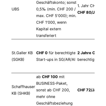
Geschäftskonto; sonst
1. Jahr CHF 0, 
UBS
0,5‰ (min. CHF 200 /
CHF 80/Jahr
max. CHF 5'000); min.
CHF 1'000, wenn
Kapital extern
transferiert
St.Galler KB
CHF 0
für berechtigte
2 Jahre CHF 0
f
(SGKB)
Start-ups in SG/AR/AI
berechtigte Sta
ab
CHF 100
mit
BUSINESS-Paket,
Schaffhauser
sonst ab CHF 200,
CHF 72/Jahr
KB (SHKB)
mehr ohne
Geschäftsbeziehung