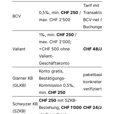
Tarif mit
0,5‰, min.
CHF 250
/
Transaktionsge
BCV
max. CHF 2'500
BCV-net CHF-
Buchungen teils
1‰, min.
CHF 250
/
max. CHF 2'000;
Valiant
+CHF 500 ohne
CHF 48/Jahr
Valiant-
Geschäftskonto
Konto gratis,
paketbasiert,
Glarner KB
Bestätigungs-
konkreter Tarif 
(GLKB)
Kommission 0,5‰,
verifiziert
min.
CHF 250
CHF 250
mit SZKB-
Schwyzer KB
Beziehung,
CHF 1'000
CHF 24/Jahr
(SZKB)