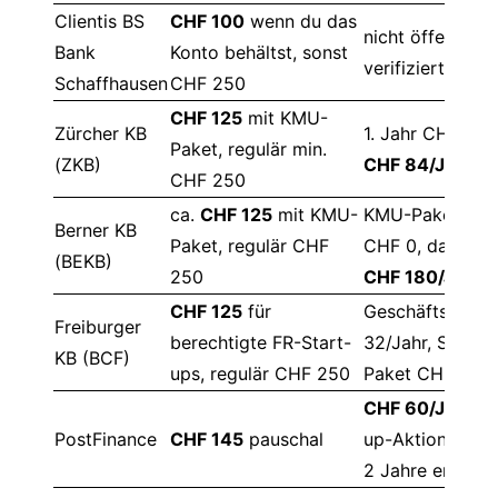
Clientis BS
CHF 100
wenn du das
nicht öffentlich
Bank
Konto behältst, sonst
verifiziert
Schaffhausen
CHF 250
CHF 125
mit KMU-
Zürcher KB
1. Jahr CHF 0, 
Paket, regulär min.
(ZKB)
CHF 84/Jahr
CHF 250
ca.
CHF 125
mit KMU-
KMU-Paket 1. J
Berner KB
Paket, regulär CHF
CHF 0, danach 
(BEKB)
250
CHF 180/Jahr
CHF 125
für
Geschäftskont
Freiburger
berechtigte FR-Start-
32/Jahr, Start-
KB (BCF)
ups, regulär CHF 250
Paket CHF 72/J
CHF 60/Jahr
, S
PostFinance
CHF 145
pauschal
up-Aktion kann 
2 Jahre erlasse