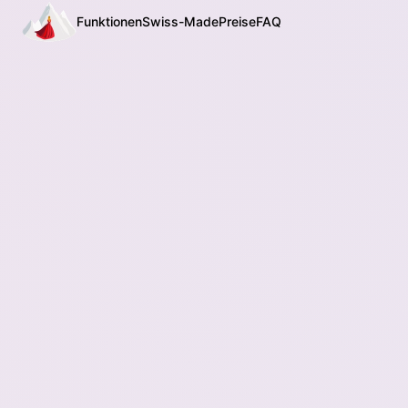
Funktionen
Swiss-Made
Preise
FAQ