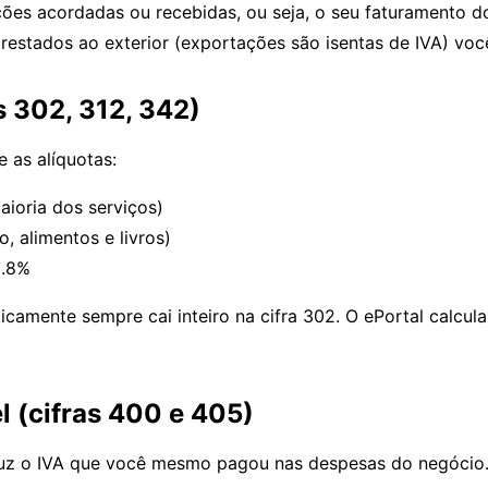
ções acordadas ou recebidas, ou seja, o seu faturamento do
restados ao exterior (exportações são isentas de IVA) você
s 302, 312, 342)
e as alíquotas:
aioria dos serviços)
, alimentos e livros)
3.8%
camente sempre cai inteiro na cifra 302. O ePortal calcul
l (cifras 400 e 405)
duz o IVA que você mesmo pagou nas despesas do negócio