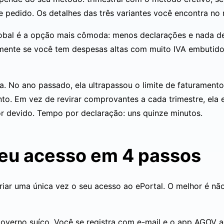
te pedido. Os detalhes das três variantes você encontra no
global é a opção mais cômoda: menos declarações e nada d
almente se você tem despesas altas com muito IVA embuti
na. No ano passado, ela ultrapassou o limite de faturament
ento. Em vez de revirar comprovantes a cada trimestre, ela
lor devido. Tempo por declaração: uns quinze minutos.
 seu acesso em 4 passos
riar uma única vez o seu acesso ao ePortal. O melhor é não
 governo suíço. Você se registra com e-mail e o app AGOV a