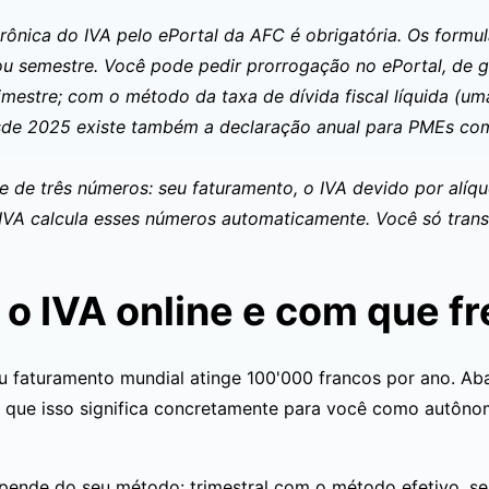
trônica do IVA pelo
ePortal da AFC
é obrigatória. Os formu
ou semestre. Você pode pedir prorrogação no ePortal, de 
mestre; com o método da taxa de dívida fiscal líquida (uma
esde 2025 existe também a declaração anual para PMEs co
e de três números: seu faturamento, o IVA devido por alíqu
VA calcula esses números automaticamente. Você só transf
 o IVA online e com que f
u faturamento mundial atinge 100'000 francos por ano. Aba
O que isso significa concretamente para você como autôno
epende do seu método: trimestral com o método efetivo, se