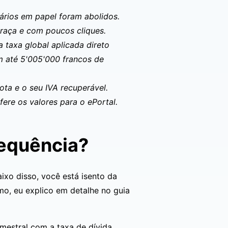
lários em papel foram abolidos.
graça e com poucos cliques.
 taxa global aplicada direto
m até 5'005'000 francos de
ota e o seu IVA recuperável.
ere os valores para o ePortal.
requência?
ixo disso, você está isento da
mo, eu explico em detalhe no guia
mestral com a taxa de dívida