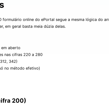
s
O formulário online do ePortal segue a mesma lógica do an
er, em geral basta meia dúzia delas.
o em aberto
es nas cifras 220 a 280
 312, 342)
(só no método efetivo)
cifra 200)