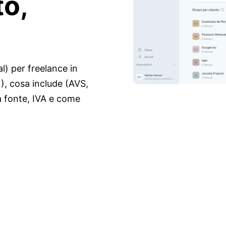
o,
al) per freelance in
%), cosa include (AVS,
a fonte, IVA e come