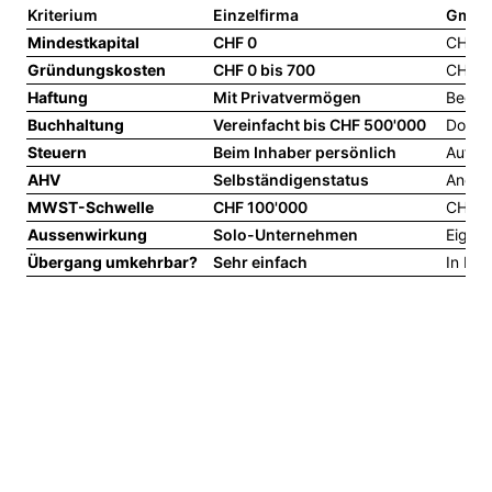
Kriterium
Einzelfirma
Gmb
Mindestkapital
CHF 0
CHF 20
Gründungskosten
CHF 0 bis 700
CHF 8
Haftung
Mit Privatvermögen
Begre
Buchhaltung
Vereinfacht bis CHF 500'000
Doppe
Steuern
Beim Inhaber persönlich
Auf Ge
AHV
Selbständigenstatus
Angest
MWST-Schwelle
CHF 100'000
CHF 10
Aussenwirkung
Solo-Unternehmen
Eigens
Übergang umkehrbar?
Sehr einfach
In Ein