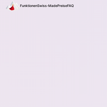
Funktionen
Swiss-Made
Preise
FAQ