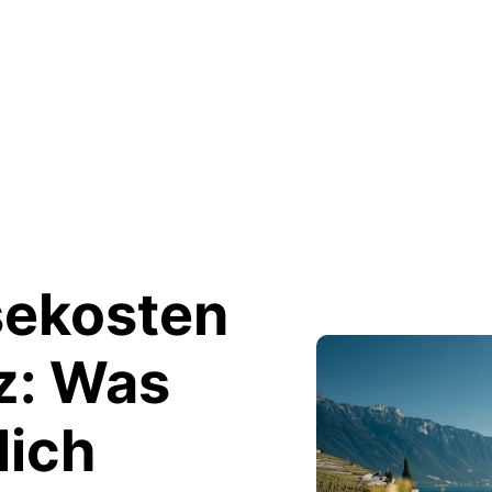
sekosten
z:
Was
lich