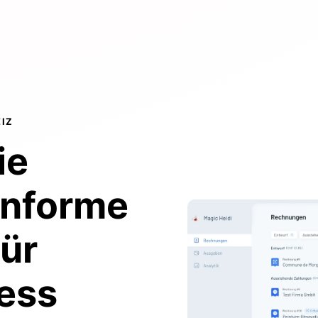
IZ
ie
onforme
ür
ess