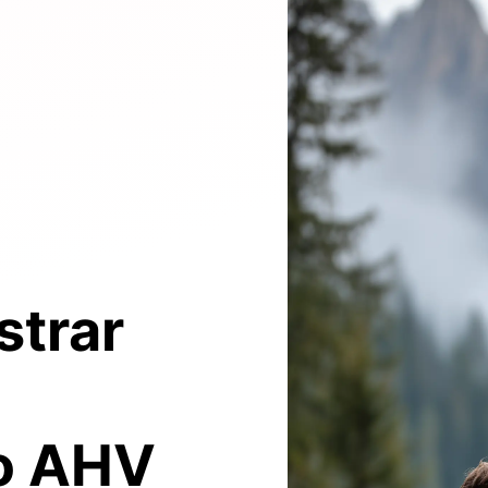
strar
o AHV