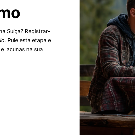
omo
a Suíça? Registrar-
io
. Pule esta etapa e
 e lacunas na sua