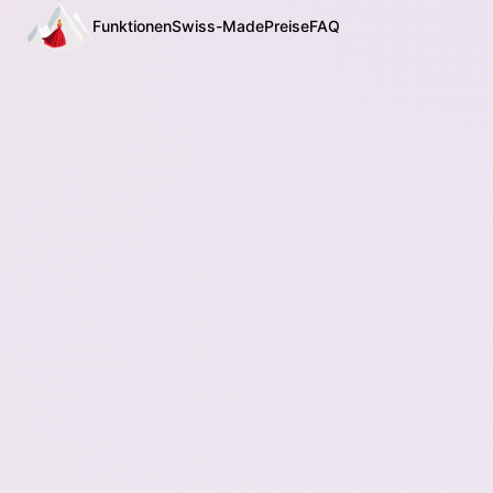
Funktionen
Swiss-Made
Preise
FAQ