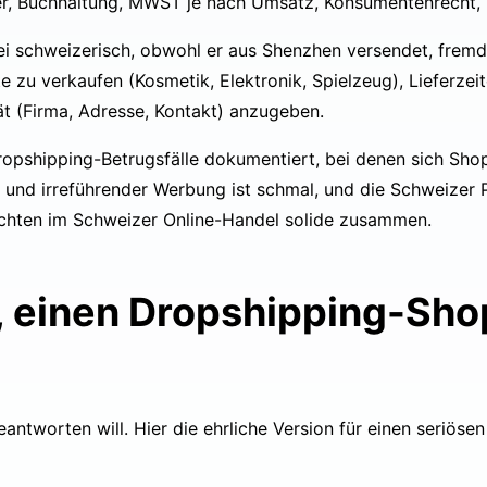
er, Buchhaltung, MWST je nach Umsatz, Konsumentenrecht, 
sei schweizerisch, obwohl er aus Shenzhen versendet, frem
zu verkaufen (Kosmetik, Elektronik, Spielzeug), Lieferzeit
ät (Firma, Adresse, Kontakt) anzugeben.
opshipping-Betrugsfälle dokumentiert
, bei denen sich Sh
nd irreführender Werbung ist schmal, und die Schweizer Pr
flichten im Schweizer Online-Handel solide zusammen.
, einen Dropshipping-Shop
eantworten will. Hier die ehrliche Version für einen seriöse