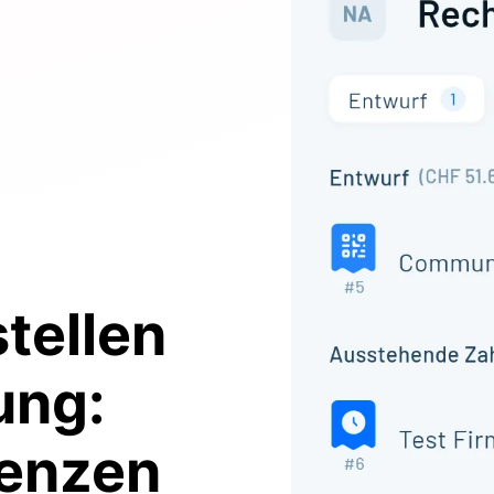
tellen
ung
:
renzen