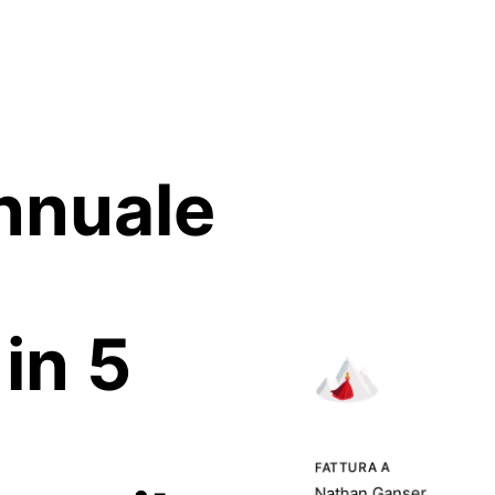
nnuale
 in
5
FATTURA A
Nathan Ganser