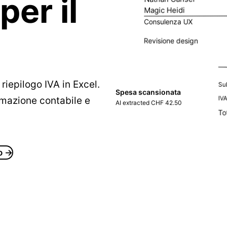
per il
Magic Heidi
Consulenza UX
Revisione design
 riepilogo IVA in Excel.
Su
Spesa scansionata
IV
ormazione contabile e
AI extracted CHF 42.50
To
o →