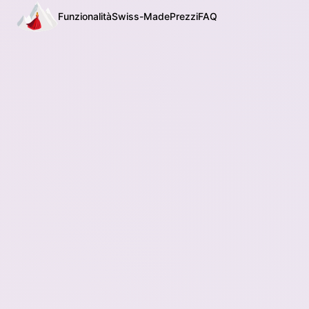
Funzionalità
Swiss-Made
Prezzi
FAQ