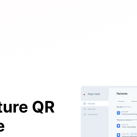
ture QR
e