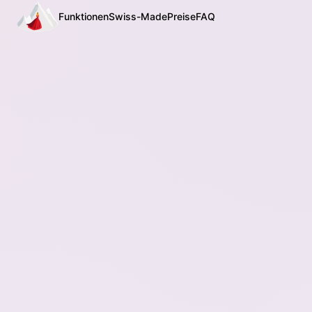
Funktionen
Swiss-Made
Preise
FAQ