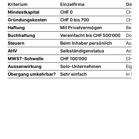
Kriterium
Einzelfirma
Gmb
Mindestkapital
CHF 0
CHF 20
Gründungskosten
CHF 0 bis 700
CHF 8
Haftung
Mit Privatvermögen
Begre
Buchhaltung
Vereinfacht bis CHF 500'000
Doppe
Steuern
Beim Inhaber persönlich
Auf Ge
AHV
Selbständigenstatus
Angest
MWST-Schwelle
CHF 100'000
CHF 10
Aussenwirkung
Solo-Unternehmen
Eigens
Übergang umkehrbar?
Sehr einfach
In Ein