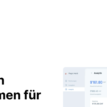
n
men
für