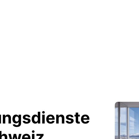
ngsdienste
hweiz