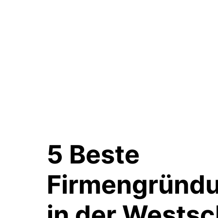
5 Beste
Firmengründu
in der
Westsc