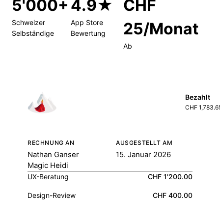
5'000+
4.9★
CHF
Schweizer
App Store
25/Monat
Selbständige
Bewertung
Ab
Bezahlt
CHF 1,783.6
RECHNUNG AN
AUSGESTELLT AM
Nathan Ganser
15. Januar 2026
Magic Heidi
UX-Beratung
CHF 1'200.00
Design-Review
CHF 400.00