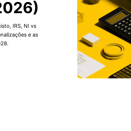
2026)
sto, IRS, NI vs
nalizações e as
028.