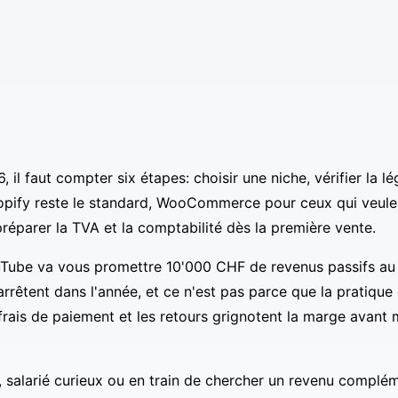
il faut compter six étapes: choisir une niche, vérifier la lég
opify reste le standard, WooCommerce pour ceux qui veulent
 préparer la TVA et la comptabilité dès la première vente.
ouTube va vous promettre 10'000 CHF de revenus passifs au
rêtent dans l'année, et ce n'est pas parce que la pratique es
s frais de paiement et les retours grignotent la marge av
, salarié curieux ou en train de chercher un revenu compléme