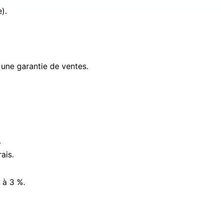
).
 une garantie de ventes.
.
ais.
 à 3 %.