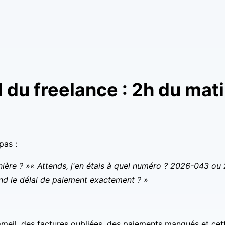
du freelance : 2h du mati
pas :
nière ? »
« Attends, j'en étais à quel numéro ? 2026-043 ou
nd le délai de paiement exactement ? »
eil, des factures oubliées, des paiements manqués et cet