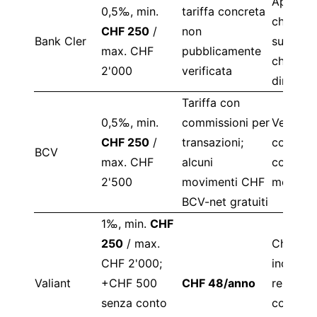
Apertur
0,5‰, min.
tariffa concreta
chiara, 
CHF 250
/
non
Bank Cler
success
max. CHF
pubblicamente
chiarire
2'000
verificata
diretta
Tariffa con
0,5‰, min.
commissioni per
Verifica 
CHF 250
/
transazioni;
combina
BCV
max. CHF
alcuni
conto +
2'500
movimenti CHF
movimen
BCV-net gratuiti
1‰, min.
CHF
250
/ max.
Chiaro
CHF 2'000;
incentiv
Valiant
+CHF 500
CHF 48/anno
restare p
senza conto
conto