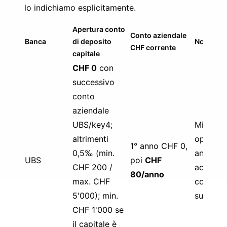
lo indichiamo esplicitamente.
Apertura conto
Conto aziendale
Banca
di deposito
Nota
CHF corrente
capitale
CHF 0
con
successivo
conto
aziendale
UBS/key4;
Migliore
altrimenti
opzione
1° anno CHF 0,
0,5‰ (min.
anno se
UBS
poi
CHF
CHF 200 /
accetti
80/anno
max. CHF
come b
5'000); min.
success
CHF 1'000 se
il capitale è