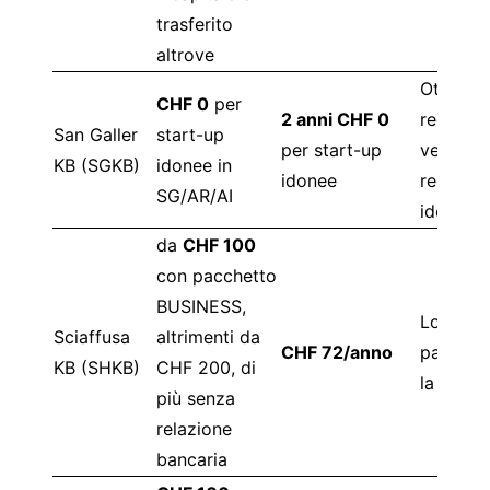
trasferito
altrove
Ottima o
CHF 0
per
2 anni CHF 0
regional
San Galler
start-up
per start-up
verifica 
KB (SGKB)
idonee in
idonee
requisiti
SG/AR/AI
idoneità
da
CHF 100
con pacchetto
BUSINESS,
Lo scont
Sciaffusa
altrimenti da
CHF 72/anno
pacchet
KB (SHKB)
CHF 200, di
la diffe
più senza
relazione
bancaria