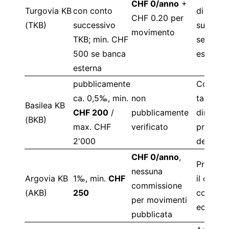
CHF 0/anno
+
Turgovia KB
con conto
di movim
CHF 0.20 per
(TKB)
successivo
supplem
movimento
TKB; min. CHF
se banc
500 se banca
esterna
esterna
pubblicamente
Conferm
ca. 0,5‰, min.
non
tariffa
Basilea KB
CHF 200
/
pubblicamente
diretta
(BKB)
max. CHF
verificato
prima
2'000
dell'ape
CHF 0/anno
,
Probabi
nessuna
Argovia KB
1‰, min.
CHF
il conto
commissione
(AKB)
250
corrente
per movimenti
econom
pubblicata