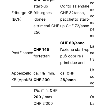
corrente
start-up
Conto aziendale
molto
Friburgo KB
friburghesi
CHF 32/anno,
economi
(BCF)
idonee,
pacchetto start-
ma CHF 
altrimenti CHF
up CHF 72/anno
per
250
movime
CHF 60/anno
,
La soluz
CHF 145
l'azione start-up
PostFinance
nazional
forfettari
può coprire i
traspare
primi due anni
Uno dei 
Appenzello
ca. 1‰, min.
ca.
CHF
correnti
KB (AppKB)
CHF 200
28/anno
economi
1‰, min.
CHF
200
/ max.
Ottimo 
CHF 2'000
basso v