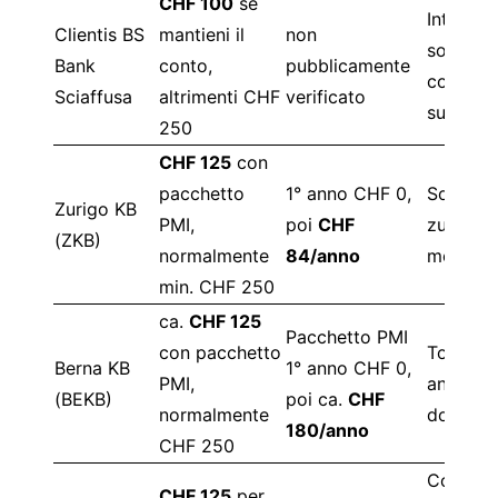
CHF 100
se
Interess
Clientis BS
mantieni il
non
solo co
Bank
conto,
pubblicamente
conto
Sciaffusa
altrimenti CHF
verificato
success
250
CHF 125
con
pacchetto
1° anno CHF 0,
Soluzio
Zurigo KB
PMI,
poi
CHF
zurighe
(ZKB)
normalmente
84/anno
molto so
min. CHF 250
ca.
CHF 125
Pacchetto PMI
con pacchetto
Top il p
Berna KB
1° anno CHF 0,
PMI,
anno, pi
(BEKB)
poi ca.
CHF
normalmente
dopo
180/anno
CHF 250
Conto
CHF 125
per