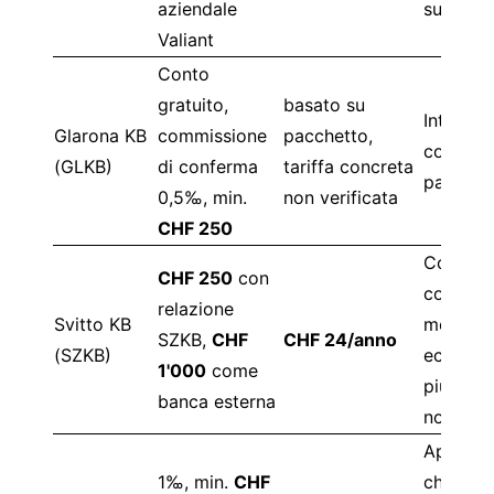
aziendale
success
Valiant
Conto
gratuito,
basato su
Interess
Glarona KB
commissione
pacchetto,
con il g
(GLKB)
di conferma
tariffa concreta
pacchet
0,5‰, min.
non verificata
CHF 250
Conto
CHF 250
con
corrente
relazione
Svitto KB
molto
SZKB,
CHF
CHF 24/anno
(SZKB)
economi
1'000
come
più caro
banca esterna
non rest
Apertur
1‰, min.
CHF
chiara,