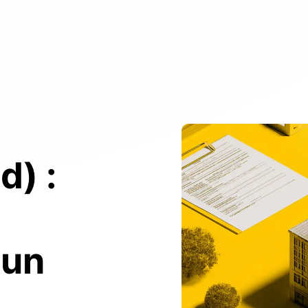
d) :
 un