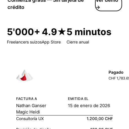
crédito
→
5'000+
4.9★
5 minutos
Freelancers suizos
App Store
Cierre anual
Pagado
CHF 1,783.6
FACTURA A
EMITIDA EL
Nathan Ganser
15 de enero de 2026
Magic Heidi
Consultoría UX
1.200,00 CHF