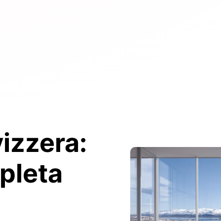
izzera:
pleta