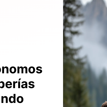
tónomos
berías
undo