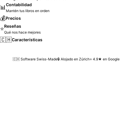
Contabilidad
📊
Mantén tus libros en orden
💰
Precios
Reseñas
⭐
Qué nos hace mejores
🇨🇭
Características
🇨🇭 Software Swiss-Made
🔒 Alojado en Zúrich
⭐ 4.9★ en Google